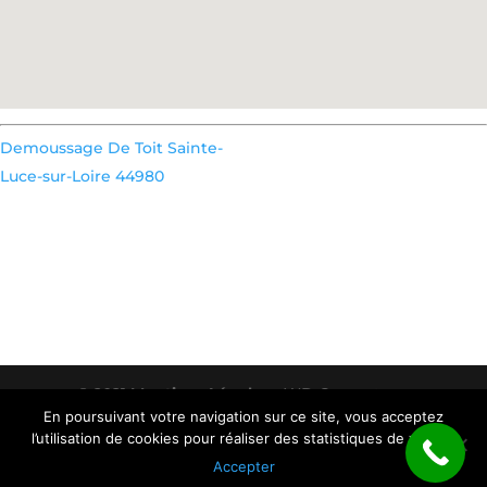
Demoussage De Toit Sainte-
Luce-sur-Loire 44980
© 2021
Mentions Légales
- WD Couverture,
En poursuivant votre navigation sur ce site, vous acceptez
couvreur Nantes
-
Partenaire
- WD Couverture
l’utilisation de cookies pour réaliser des statistiques de visites.
Couvreur Nantes 5 boulevard Vincent Gâche
Accepter
44000 Nantes